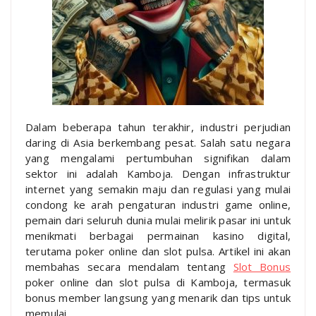
Dalam beberapa tahun terakhir, industri perjudian
daring di Asia berkembang pesat. Salah satu negara
yang mengalami pertumbuhan signifikan dalam
sektor ini adalah Kamboja. Dengan infrastruktur
internet yang semakin maju dan regulasi yang mulai
condong ke arah pengaturan industri game online,
pemain dari seluruh dunia mulai melirik pasar ini untuk
menikmati berbagai permainan kasino digital,
terutama poker online dan slot pulsa. Artikel ini akan
membahas secara mendalam tentang
Slot Bonus
poker online dan slot pulsa di Kamboja, termasuk
bonus member langsung yang menarik dan tips untuk
memulai.