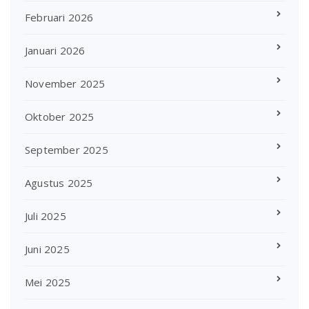
Februari 2026
Januari 2026
November 2025
Oktober 2025
September 2025
Agustus 2025
Juli 2025
Juni 2025
Mei 2025