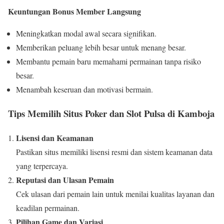
Keuntungan Bonus Member Langsung
Meningkatkan modal awal secara signifikan.
Memberikan peluang lebih besar untuk menang besar.
Membantu pemain baru memahami permainan tanpa risiko
besar.
Menambah keseruan dan motivasi bermain.
Tips Memilih Situs Poker dan Slot Pulsa di Kamboja
Lisensi dan Keamanan
Pastikan situs memiliki lisensi resmi dan sistem keamanan data
yang terpercaya.
Reputasi dan Ulasan Pemain
Cek ulasan dari pemain lain untuk menilai kualitas layanan dan
keadilan permainan.
Pilihan Game dan Variasi