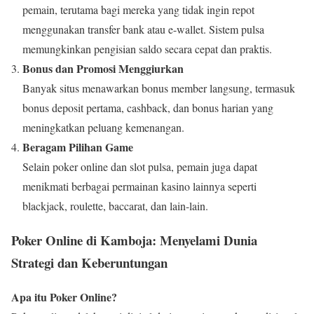
pemain, terutama bagi mereka yang tidak ingin repot
menggunakan transfer bank atau e-wallet. Sistem pulsa
memungkinkan pengisian saldo secara cepat dan praktis.
Bonus dan Promosi Menggiurkan
Banyak situs menawarkan bonus member langsung, termasuk
bonus deposit pertama, cashback, dan bonus harian yang
meningkatkan peluang kemenangan.
Beragam Pilihan Game
Selain poker online dan slot pulsa, pemain juga dapat
menikmati berbagai permainan kasino lainnya seperti
blackjack, roulette, baccarat, dan lain-lain.
Poker Online di Kamboja: Menyelami Dunia
Strategi dan Keberuntungan
Apa itu Poker Online?