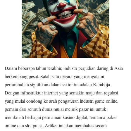
Dalam beberapa tahun terakhir, industri perjudian daring di Asia
berkembang pesat. Salah satu negara yang mengalami
pertumbuhan signifikan dalam sektor ini adalah Kamboja.
Dengan infrastruktur internet yang semakin maju dan regulasi
yang mulai condong ke arah pengaturan industri game online,
pemain dari seluruh dunia mulai melirik pasar ini untuk
menikmati berbagai permainan kasino digital, terutama poker
online dan slot pulsa. Artikel ini akan membahas secara