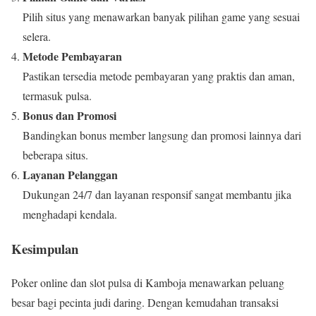
Pilih situs yang menawarkan banyak pilihan game yang sesuai
selera.
Metode Pembayaran
Pastikan tersedia metode pembayaran yang praktis dan aman,
termasuk pulsa.
Bonus dan Promosi
Bandingkan bonus member langsung dan promosi lainnya dari
beberapa situs.
Layanan Pelanggan
Dukungan 24/7 dan layanan responsif sangat membantu jika
menghadapi kendala.
Kesimpulan
Poker online dan slot pulsa di Kamboja menawarkan peluang
besar bagi pecinta judi daring. Dengan kemudahan transaksi