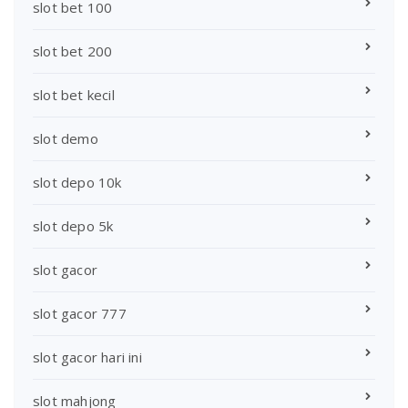
slot bet 100
slot bet 200
slot bet kecil
slot demo
slot depo 10k
slot depo 5k
slot gacor
slot gacor 777
slot gacor hari ini
slot mahjong