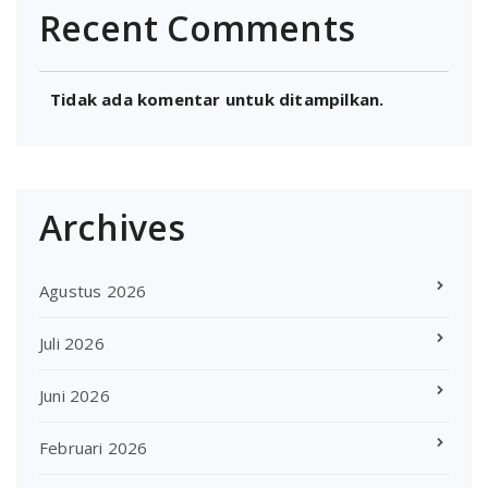
Recent Comments
Tidak ada komentar untuk ditampilkan.
Archives
Agustus 2026
Juli 2026
Juni 2026
Februari 2026