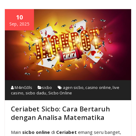
10
Sep, 2025
M4inG0ls
sicbo
agen sicbo
,
casino online
,
live
casino
,
sicbo dadu
,
Sicbo Online
Ceriabet Sicbo: Cara Bertaruh
dengan Analisa Matematika
Main
sicbo online
di
Ceriabet
emang seru banget,