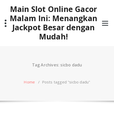
Skip
Main Slot Online Gacor
to
content
Malam Ini: Menangkan
Jackpot Besar dengan
Mudah!
Tag Archives: sicbo dadu
Home
/
Posts tagged "sicbo dadu"