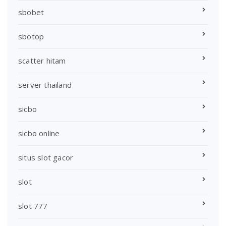
sbobet
sbotop
scatter hitam
server thailand
sicbo
sicbo online
situs slot gacor
slot
slot 777