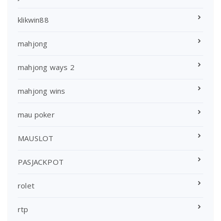
klikwin88
mahjong
mahjong ways 2
mahjong wins
mau poker
MAUSLOT
PASJACKPOT
rolet
rtp