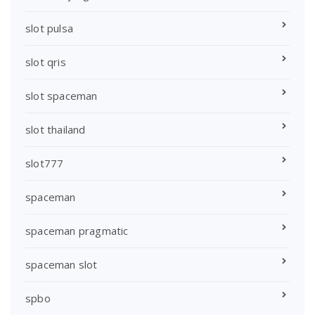
slot pulsa
slot qris
slot spaceman
slot thailand
slot777
spaceman
spaceman pragmatic
spaceman slot
spbo