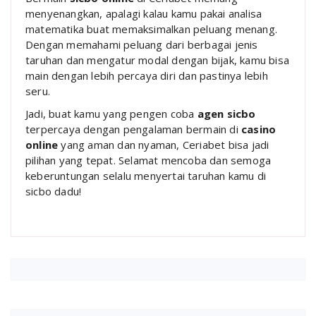
menyenangkan, apalagi kalau kamu pakai analisa
matematika buat memaksimalkan peluang menang.
Dengan memahami peluang dari berbagai jenis
taruhan dan mengatur modal dengan bijak, kamu bisa
main dengan lebih percaya diri dan pastinya lebih
seru.
Jadi, buat kamu yang pengen coba
agen sicbo
terpercaya dengan pengalaman bermain di
casino
online
yang aman dan nyaman, Ceriabet bisa jadi
pilihan yang tepat. Selamat mencoba dan semoga
keberuntungan selalu menyertai taruhan kamu di
sicbo dadu!