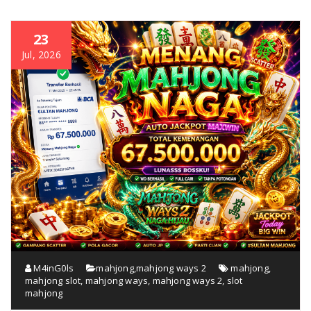
23
Jul, 2026
M4inG0ls
mahjong
,
mahjong ways 2
mahjong
,
mahjong slot
,
mahjong ways
,
mahjong ways 2
,
slot
mahjong