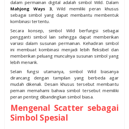
dalam permainan digital adalah simbol Wild. Dalam
Mahjong Ways 3
, Wild memiliki peran khusus
sebagai simbol yang dapat membantu membentuk
kombinasi tertentu.
Secara konsep, simbol Wild berfungsi sebagai
pengganti simbol lain sehingga dapat memberikan
variasi dalam susunan permainan. Kehadiran simbol
ini membuat kombinasi menjadi lebih fleksibel dan
memberikan peluang munculnya susunan simbol yang
lebih menarik.
Selain fungsi utamanya, simbol Wild biasanya
dirancang dengan tampilan yang berbeda agar
mudah dikenali. Desain khusus tersebut membantu
pemain memahami bahwa simbol tersebut memiliki
peran penting dibandingkan simbol biasa.
Mengenal Scatter sebagai
Simbol Spesial