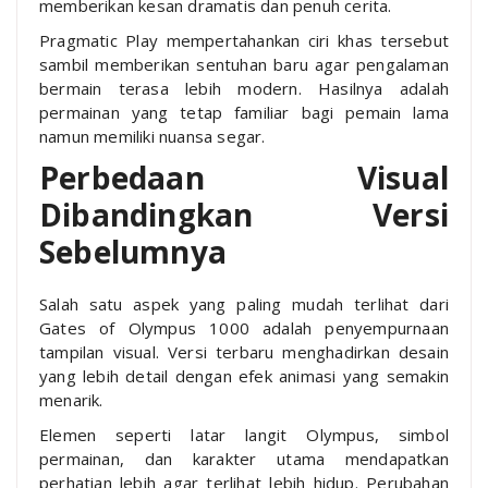
memberikan kesan dramatis dan penuh cerita.
Pragmatic Play mempertahankan ciri khas tersebut
sambil memberikan sentuhan baru agar pengalaman
bermain terasa lebih modern. Hasilnya adalah
permainan yang tetap familiar bagi pemain lama
namun memiliki nuansa segar.
Perbedaan Visual
Dibandingkan Versi
Sebelumnya
Salah satu aspek yang paling mudah terlihat dari
Gates of Olympus 1000 adalah penyempurnaan
tampilan visual. Versi terbaru menghadirkan desain
yang lebih detail dengan efek animasi yang semakin
menarik.
Elemen seperti latar langit Olympus, simbol
permainan, dan karakter utama mendapatkan
perhatian lebih agar terlihat lebih hidup. Perubahan