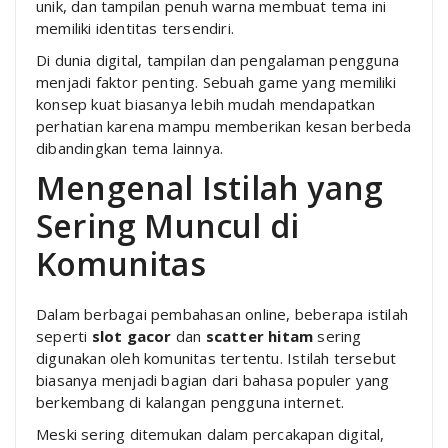
unik, dan tampilan penuh warna membuat tema ini
memiliki identitas tersendiri.
Di dunia digital, tampilan dan pengalaman pengguna
menjadi faktor penting. Sebuah game yang memiliki
konsep kuat biasanya lebih mudah mendapatkan
perhatian karena mampu memberikan kesan berbeda
dibandingkan tema lainnya.
Mengenal Istilah yang
Sering Muncul di
Komunitas
Dalam berbagai pembahasan online, beberapa istilah
seperti
slot gacor
dan
scatter hitam
sering
digunakan oleh komunitas tertentu. Istilah tersebut
biasanya menjadi bagian dari bahasa populer yang
berkembang di kalangan pengguna internet.
Meski sering ditemukan dalam percakapan digital,