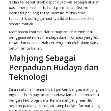
istilah tersebut tidak dapat dijadikan sebagai ukuran
pasti mengenai suatu hasil permainan. Sistem
berbasis peluang tetap memiliki mekanisme
tersendiri, sehingga hasilnya tidak bisa diprediksi
secara mutlak.
Memahami konteks dari setiap istilah membantu
pengguna internet mendapatkan informasi yang lebih
tepat dan tidak mudah terpengaruh oleh klaim yang
belum tentu benar.
Mahjong Sebagai
Perpaduan Budaya dan
Teknologi
Salah satu hal menarik dari perkembangan mahjong
digital adalah bagaimana budaya lama bisa bertemu
dengan teknologi baru. Permainan yang memiliki
sejarah panjang kini dapat tampil dalam format yang