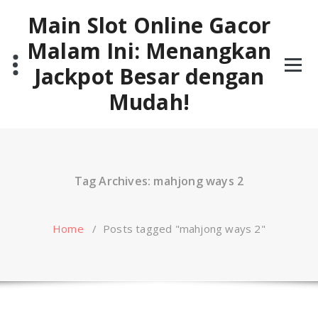
Skip
Main Slot Online Gacor
to
content
Malam Ini: Menangkan
Jackpot Besar dengan
Mudah!
Tag Archives: mahjong ways 2
Home
/
Posts tagged "mahjong ways 2"