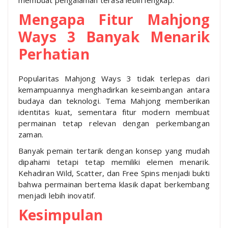
membuat pengalaman terasa lebih lengkap.
Mengapa Fitur Mahjong
Ways 3 Banyak Menarik
Perhatian
Popularitas Mahjong Ways 3 tidak terlepas dari
kemampuannya menghadirkan keseimbangan antara
budaya dan teknologi. Tema Mahjong memberikan
identitas kuat, sementara fitur modern membuat
permainan tetap relevan dengan perkembangan
zaman.
Banyak pemain tertarik dengan konsep yang mudah
dipahami tetapi tetap memiliki elemen menarik.
Kehadiran Wild, Scatter, dan Free Spins menjadi bukti
bahwa permainan bertema klasik dapat berkembang
menjadi lebih inovatif.
Kesimpulan