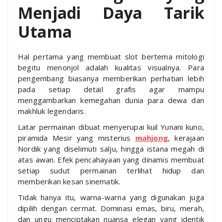
Menjadi Daya Tarik
Utama
Hal pertama yang membuat slot bertema mitologi
begitu menonjol adalah kualitas visualnya. Para
pengembang biasanya memberikan perhatian lebih
pada setiap detail grafis agar mampu
menggambarkan kemegahan dunia para dewa dan
makhluk legendaris.
Latar permainan dibuat menyerupai kuil Yunani kuno,
piramida Mesir yang misterius
mahjong
, kerajaan
Nordik yang diselimuti salju, hingga istana megah di
atas awan. Efek pencahayaan yang dinamis membuat
setiap sudut permainan terlihat hidup dan
memberikan kesan sinematik.
Tidak hanya itu, warna-warna yang digunakan juga
dipilih dengan cermat. Dominasi emas, biru, merah,
dan ungu menciptakan nuansa elegan yang identik