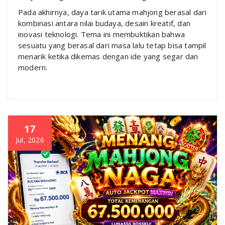
Pada akhirnya, daya tarik utama mahjong berasal dari
kombinasi antara nilai budaya, desain kreatif, dan
inovasi teknologi. Tema ini membuktikan bahwa
sesuatu yang berasal dari masa lalu tetap bisa tampil
menarik ketika dikemas dengan ide yang segar dan
modern.
17
Jul, 2026