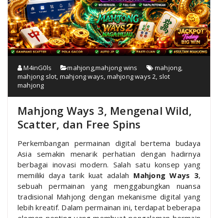
M4inG0ls
mahjong
,
mahjong wins
mahjong
,
mahjong slot
,
mahjong ways
,
mahjong ways 2
,
slot
mahjong
Mahjong Ways 3, Mengenal Wild,
Scatter, dan Free Spins
Perkembangan permainan digital bertema budaya
Asia semakin menarik perhatian dengan hadirnya
berbagai inovasi modern. Salah satu konsep yang
memiliki daya tarik kuat adalah
Mahjong Ways 3
,
sebuah permainan yang menggabungkan nuansa
tradisional Mahjong dengan mekanisme digital yang
lebih kreatif. Dalam permainan ini, terdapat beberapa