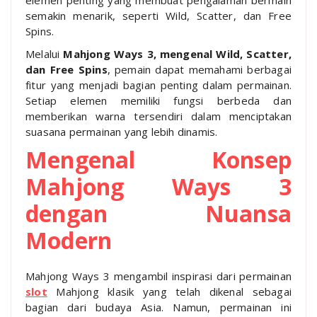
elemen penting yang membuat pengalaman bermain
semakin menarik, seperti Wild, Scatter, dan Free
Spins.
Melalui
Mahjong Ways 3, mengenal Wild, Scatter,
dan Free Spins
, pemain dapat memahami berbagai
fitur yang menjadi bagian penting dalam permainan.
Setiap elemen memiliki fungsi berbeda dan
memberikan warna tersendiri dalam menciptakan
suasana permainan yang lebih dinamis.
Mengenal Konsep
Mahjong Ways 3
dengan Nuansa
Modern
Mahjong Ways 3 mengambil inspirasi dari permainan
slot
Mahjong klasik yang telah dikenal sebagai
bagian dari budaya Asia. Namun, permainan ini