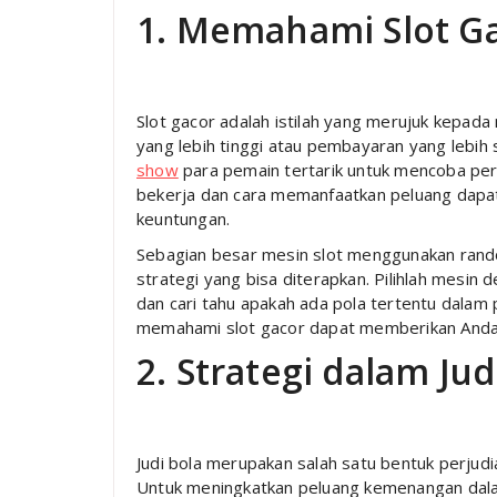
1. Memahami Slot G
Slot gacor adalah istilah yang merujuk kepa
yang lebih tinggi atau pembayaran yang lebih
show
para pemain tertarik untuk mencoba pe
bekerja dan cara memanfaatkan peluang dapat
keuntungan.
Sebagian besar mesin slot menggunakan rand
strategi yang bisa diterapkan. Pilihlah mesin
dan cari tahu apakah ada pola tertentu dalam
memahami slot gacor dapat memberikan Anda
2. Strategi dalam Jud
Judi bola merupakan salah satu bentuk perjud
Untuk meningkatkan peluang kemenangan dalam 