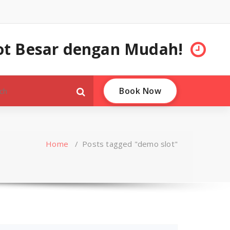
ot Besar dengan Mudah!
Book Now
Home
/
Posts tagged "demo slot"