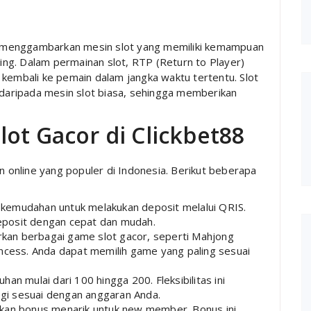
tuk menggambarkan mesin slot yang memiliki kemampuan
ng. Dalam permainan slot, RTP (Return to Player)
 kembali ke pemain dalam jangka waktu tertentu. Slot
i daripada mesin slot biasa, sehingga memberikan
ot Gacor di Clickbet88
an online yang populer di Indonesia. Berikut beberapa
 kemudahan untuk melakukan deposit melalui QRIS.
eposit dengan cepat dan mudah.
rkan berbagai game slot gacor, seperti Mahjong
incess. Anda dapat memilih game yang paling sesuai
han mulai dari 100 hingga 200. Fleksibilitas ini
gi sesuai dengan anggaran Anda.
rkan bonus menarik untuk new member. Bonus ini