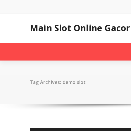
Skip
to
content
Main Slot Online Gaco
Tag Archives: demo slot