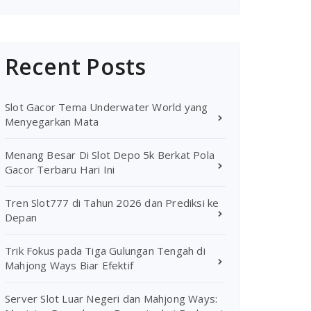
Recent Posts
Slot Gacor Tema Underwater World yang
Menyegarkan Mata
Menang Besar Di Slot Depo 5k Berkat Pola
Gacor Terbaru Hari Ini
Tren Slot777 di Tahun 2026 dan Prediksi ke
Depan
Trik Fokus pada Tiga Gulungan Tengah di
Mahjong Ways Biar Efektif
Server Slot Luar Negeri dan Mahjong Ways: