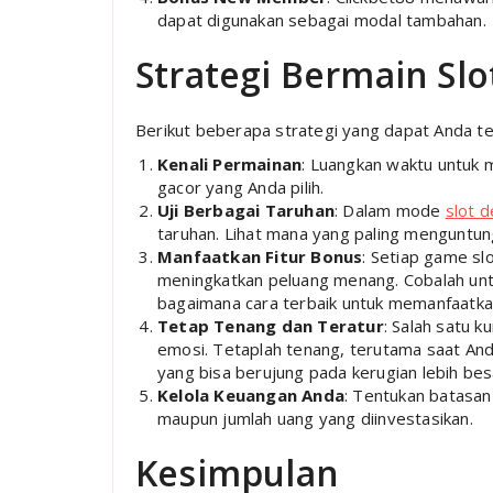
dapat digunakan sebagai modal tambahan.
Strategi Bermain Slo
Berikut beberapa strategi yang dapat Anda ter
Kenali Permainan
: Luangkan waktu untuk m
gacor yang Anda pilih.
Uji Berbagai Taruhan
: Dalam mode
slot 
taruhan. Lihat mana yang paling menguntu
Manfaatkan Fitur Bonus
: Setiap game sl
meningkatkan peluang menang. Cobalah untu
bagaimana cara terbaik untuk memanfaatka
Tetap Tenang dan Teratur
: Salah satu 
emosi. Tetaplah tenang, terutama saat And
yang bisa berujung pada kerugian lebih bes
Kelola Keuangan Anda
: Tentukan batasan 
maupun jumlah uang yang diinvestasikan.
Kesimpulan