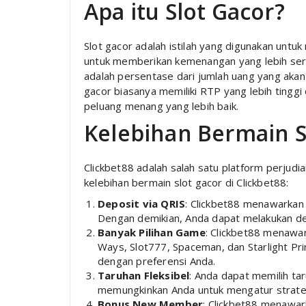
Apa itu Slot Gacor?
Slot gacor adalah istilah yang digunakan un
untuk memberikan kemenangan yang lebih seri
adalah persentase dari jumlah uang yang akan
gacor biasanya memiliki RTP yang lebih tingg
peluang menang yang lebih baik.
Kelebihan Bermain Sl
Clickbet88 adalah salah satu platform perjudi
kelebihan bermain slot gacor di Clickbet88:
Deposit via QRIS
: Clickbet88 menawarkan
Dengan demikian, Anda dapat melakukan d
Banyak Pilihan Game
: Clickbet88 menawa
Ways, Slot777, Spaceman, dan Starlight Pr
dengan preferensi Anda.
Taruhan Fleksibel
: Anda dapat memilih taru
memungkinkan Anda untuk mengatur strate
Bonus New Member
: Clickbet88 menawa