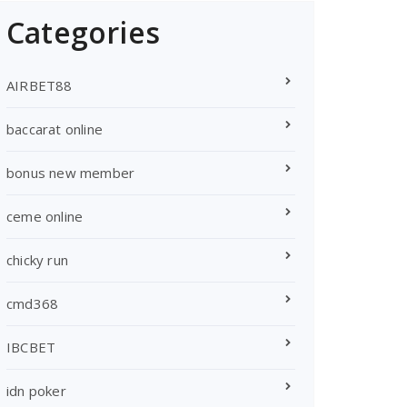
Categories
AIRBET88
baccarat online
bonus new member
ceme online
chicky run
cmd368
IBCBET
idn poker