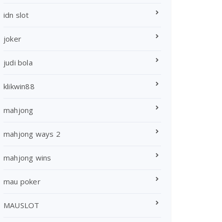
idn slot
joker
judi bola
klikwin88
mahjong
mahjong ways 2
mahjong wins
mau poker
MAUSLOT