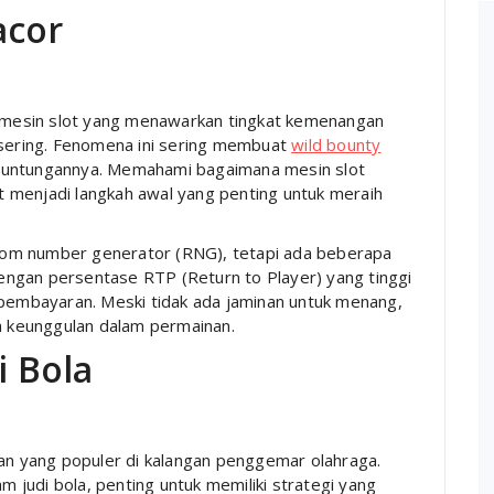
acor
da mesin slot yang menawarkan tingkat kemenangan
 sering. Fenomena ini sering membuat
wild bounty
runtungannya. Memahami bagaimana mesin slot
 menjadi langkah awal yang penting untuk meraih
om number generator (RNG), tetapi ada beberapa
 dengan persentase RTP (Return to Player) yang tinggi
 pembayaran. Meski tidak ada jaminan untuk menang,
 keunggulan dalam permainan.
i Bola
ian yang populer di kalangan penggemar olahraga.
judi bola, penting untuk memiliki strategi yang