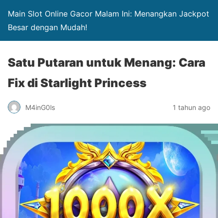
Main Slot Online Gacor Malam Ini: Menangkan Jackpot
Besar dengan Mudah!
Satu Putaran untuk Menang: Cara
Fix di Starlight Princess
M4inG0ls
1 tahun ago