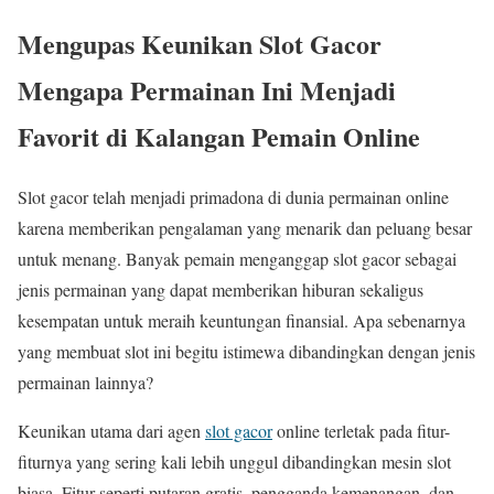
Mengupas Keunikan Slot Gacor
Mengapa Permainan Ini Menjadi
Favorit di Kalangan Pemain Online
Slot gacor telah menjadi primadona di dunia permainan online
karena memberikan pengalaman yang menarik dan peluang besar
untuk menang. Banyak pemain menganggap slot gacor sebagai
jenis permainan yang dapat memberikan hiburan sekaligus
kesempatan untuk meraih keuntungan finansial. Apa sebenarnya
yang membuat slot ini begitu istimewa dibandingkan dengan jenis
permainan lainnya?
Keunikan utama dari agen
slot gacor
online terletak pada fitur-
fiturnya yang sering kali lebih unggul dibandingkan mesin slot
biasa. Fitur seperti putaran gratis, pengganda kemenangan, dan