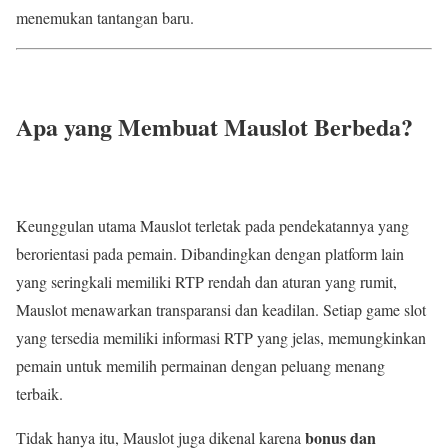
menemukan tantangan baru.
Apa yang Membuat Mauslot Berbeda?
Keunggulan utama Mauslot terletak pada pendekatannya yang
berorientasi pada pemain. Dibandingkan dengan platform lain
yang seringkali memiliki RTP rendah dan aturan yang rumit,
Mauslot menawarkan transparansi dan keadilan. Setiap game slot
yang tersedia memiliki informasi RTP yang jelas, memungkinkan
pemain untuk memilih permainan dengan peluang menang
terbaik.
bonus dan
Tidak hanya itu, Mauslot juga dikenal karena