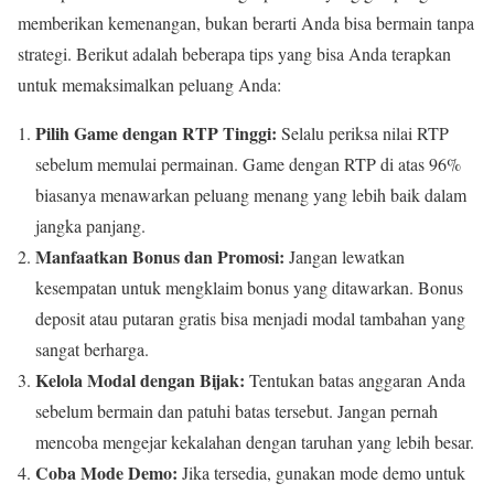
memberikan kemenangan, bukan berarti Anda bisa bermain tanpa
strategi. Berikut adalah beberapa tips yang bisa Anda terapkan
untuk memaksimalkan peluang Anda:
Pilih Game dengan RTP Tinggi:
Selalu periksa nilai RTP
sebelum memulai permainan. Game dengan RTP di atas 96%
biasanya menawarkan peluang menang yang lebih baik dalam
jangka panjang.
Manfaatkan Bonus dan Promosi:
Jangan lewatkan
kesempatan untuk mengklaim bonus yang ditawarkan. Bonus
deposit atau putaran gratis bisa menjadi modal tambahan yang
sangat berharga.
Kelola Modal dengan Bijak:
Tentukan batas anggaran Anda
sebelum bermain dan patuhi batas tersebut. Jangan pernah
mencoba mengejar kekalahan dengan taruhan yang lebih besar.
Coba Mode Demo:
Jika tersedia, gunakan mode demo untuk