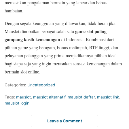
memastikan pengalaman bermain yang lancar dan bebas
hambatan.
Dengan segala keunggulan yang ditawarkan, tidak heran jika
game slot paling
Mauslot dinobatkan sebagai salah satu
gampang kasih kemenangan
di Indonesia. Kombinasi dari
pilihan game yang beragam, bonus melimpah, RTP tinggi, dan
pelayanan pelanggan yang prima menjadikannya pilihan ideal
bagi siapa saja yang ingin merasakan sensasi kemenangan dalam
bermain slot online.
Categories:
Uncategorized
Tags:
mauslot
,
mauslot alternatif
,
mauslot daftar
,
mauslot link
,
mauslot login
Leave a Comment