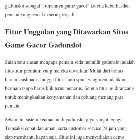
gadunslot sebagai “rumahnya game gacor” karena keberhasilan
pemain yang semakin sering terjadi.
Fitur Unggulan yang Ditawarkan Situs
Game Gacor Gadunslot
Salah satu alasan mengapa pemain setia memilih gadunslot adalah
fitur-fitur premium yang mereka tawarkan. Mulai dari bonus
harian, cashback, hingga fitur “auto spin” yang memudahkan
bermain tanpa harus klik terus menerus. Semua fitur ini dirancang
untuk meningkatkan kenyamanan dan peluang menang para
pemain.
Selain itu, sistem keamanan di gadunslot juga sangat terjaga.
Transaksi cepat dan aman, serta customer service 24 jam yang
siap membantu kapan saja. Situs ini juga menyediakan demo