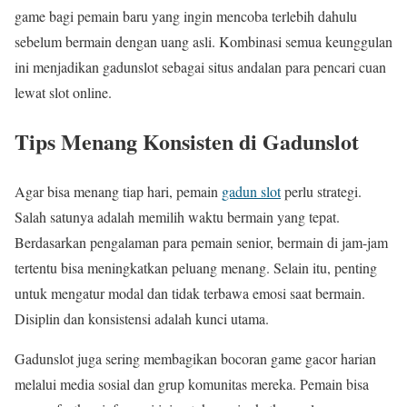
game bagi pemain baru yang ingin mencoba terlebih dahulu
sebelum bermain dengan uang asli. Kombinasi semua keunggulan
ini menjadikan gadunslot sebagai situs andalan para pencari cuan
lewat slot online.
Tips Menang Konsisten di Gadunslot
Agar bisa menang tiap hari, pemain
gadun slot
perlu strategi.
Salah satunya adalah memilih waktu bermain yang tepat.
Berdasarkan pengalaman para pemain senior, bermain di jam-jam
tertentu bisa meningkatkan peluang menang. Selain itu, penting
untuk mengatur modal dan tidak terbawa emosi saat bermain.
Disiplin dan konsistensi adalah kunci utama.
Gadunslot juga sering membagikan bocoran game gacor harian
melalui media sosial dan grup komunitas mereka. Pemain bisa