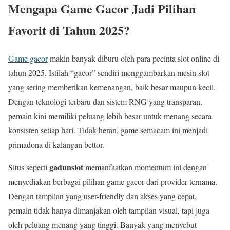
Mengapa Game Gacor Jadi Pilihan
Favorit di Tahun 2025?
Game gacor
makin banyak diburu oleh para pecinta slot online di
tahun 2025. Istilah “gacor” sendiri menggambarkan mesin slot
yang sering memberikan kemenangan, baik besar maupun kecil.
Dengan teknologi terbaru dan sistem RNG yang transparan,
pemain kini memiliki peluang lebih besar untuk menang secara
konsisten setiap hari. Tidak heran, game semacam ini menjadi
primadona di kalangan bettor.
gadunslot
Situs seperti
memanfaatkan momentum ini dengan
menyediakan berbagai pilihan game gacor dari provider ternama.
Dengan tampilan yang user-friendly dan akses yang cepat,
pemain tidak hanya dimanjakan oleh tampilan visual, tapi juga
oleh peluang menang yang tinggi. Banyak yang menyebut