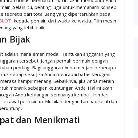
an putaran bonus. Memahami hal ini akan membantu Anda
main. Selain itu, penting juga untuk memahami konsep
e teoretis dari total uang yang dipertaruhkan pada
SLOT
kepada pemain dari waktu ke waktu. Pilih mesin
nang yang lebih baik.
n Bijak
lot adalah manajemen modal. Tentukan anggaran yang
anggaran tersebut. Jangan pernah bermain dengan
utuhan penting. Bagi anggaran Anda menjadi beberapa
tuk setiap sesi. Jika Anda mencapai batas kerugian
 merasa hampir menang. Sebaliknya, jika Anda meraih
tuk menarik sebagian keuntungan Anda. Hal ini akan
egah Anda kehilangan semuanya kembali. Hindari
r di awal permainan. Mulailah dengan taruhan kecil dan
beruntung.
pat dan Menikmati