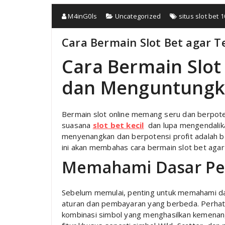
M4inG0ls
Uncategorized
situs slot bet 
Cara Bermain Slot Bet agar 
Cara Bermain Slot
dan Menguntung
Bermain slot online memang seru dan berpote
suasana
slot bet kecil
dan lupa mengendalikan
menyenangkan dan berpotensi profit adalah be
ini akan membahas cara bermain slot bet aga
Memahami Dasar Pe
Sebelum memulai, penting untuk memahami das
aturan dan pembayaran yang berbeda. Perhat
kombinasi simbol yang menghasilkan kemenang