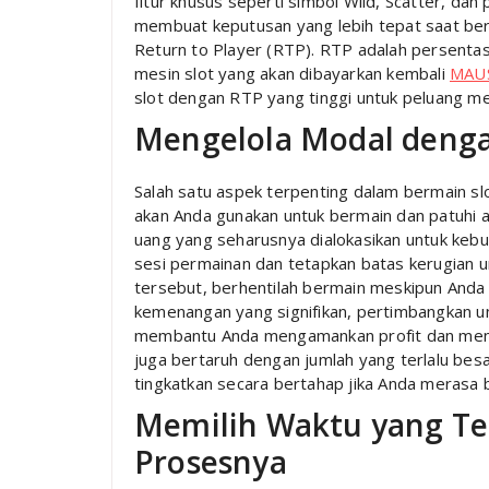
fitur khusus seperti simbol Wild, Scatter, d
membuat keputusan yang lebih tepat saat ber
Return to Player (RTP). RTP adalah persentas
mesin slot yang akan dibayarkan kembali
MAU
slot dengan RTP yang tinggi untuk peluang me
Mengelola Modal denga
Salah satu aspek terpenting dalam bermain s
akan Anda gunakan untuk bermain dan patuhi 
uang yang seharusnya dialokasikan untuk keb
sesi permainan dan tetapkan batas kerugian un
tersebut, berhentilah bermain meskipun Anda
kemenangan yang signifikan, pertimbangkan un
membantu Anda mengamankan profit dan menc
juga bertaruh dengan jumlah yang terlalu besa
tingkatkan secara bertahap jika Anda merasa 
Memilih Waktu yang Te
Prosesnya