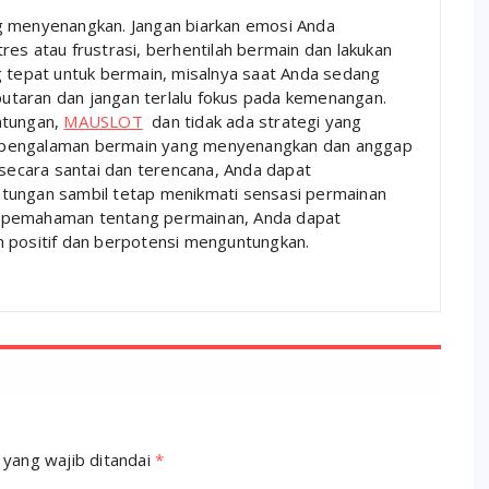
g menyenangkan. Jangan biarkan emosi Anda
es atau frustrasi, berhentilah bermain dan lakukan
yang tepat untuk bermain, misalnya saat Anda sedang
 putaran dan jangan terlalu fokus pada kemenangan.
ntungan,
MAUSLOT
dan tidak ada strategi yang
 pengalaman bermain yang menyenangkan dan anggap
ecara santai dan terencana, Anda dapat
tungan sambil tetap menikmati sensasi permainan
n pemahaman tentang permainan, Anda dapat
h positif dan berpotensi menguntungkan.
 yang wajib ditandai
*