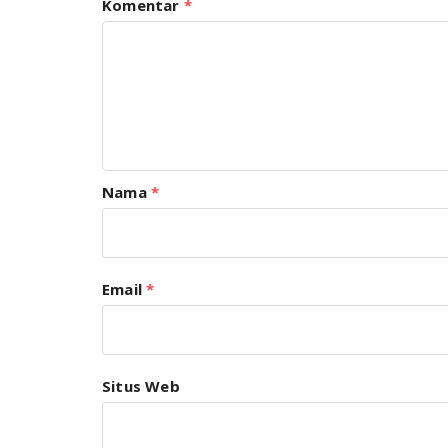
Komentar
*
Nama
*
Email
*
Situs Web